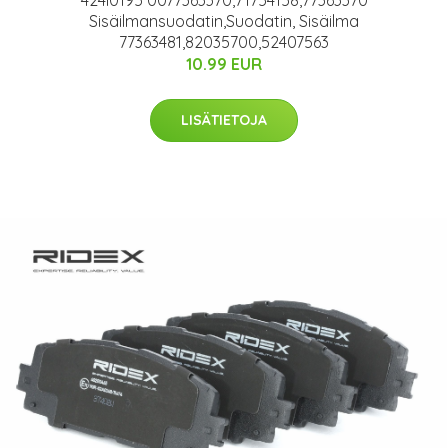
424I0195 0077363370,71754158,77363370
Sisäilmansuodatin,Suodatin, Sisäilma
77363481,82035700,52407563
10.99 EUR
LISÄTIETOJA