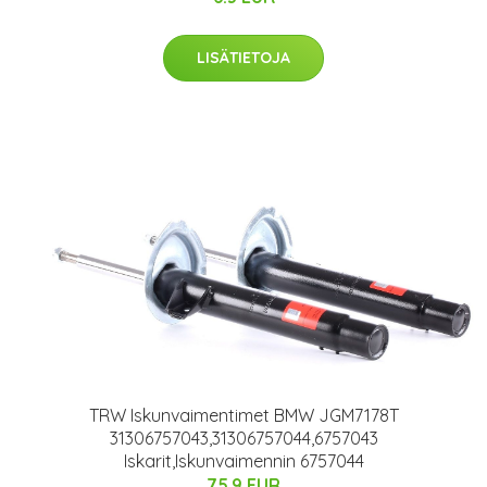
LISÄTIETOJA
TRW Iskunvaimentimet BMW JGM7178T
31306757043,31306757044,6757043
Iskarit,Iskunvaimennin 6757044
75.9 EUR