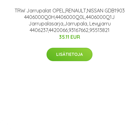
TRW Jarrupalat OPEL,RENAULT,NISSAN GDB1903
4406000Q0H,4406000Q0L,4406000Q1J
Jarrupalasarja,Jarrupala, Levyjarru
4406237,4420066,93167662,95513821
35.11 EUR
LISÄTIETOJA