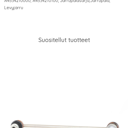
A4534210000, A4534210100; Jarrupalasarja,Jarrupala,
Levyjarru
Suositellut tuotteet