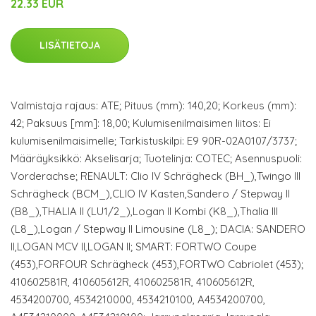
22.33 EUR
LISÄTIETOJA
Valmistaja rajaus: ATE; Pituus (mm): 140,20; Korkeus (mm):
42; Paksuus [mm]: 18,00; Kulumisenilmaisimen liitos: Ei
kulumisenilmaisimelle; Tarkistuskilpi: E9 90R-02A0107/3737;
Määräyksikkö: Akselisarja; Tuotelinja: COTEC; Asennuspuoli:
Vorderachse; RENAULT: Clio IV Schrägheck (BH_),Twingo III
Schrägheck (BCM_),CLIO IV Kasten,Sandero / Stepway II
(B8_),THALIA II (LU1/2_),Logan II Kombi (K8_),Thalia III
(L8_),Logan / Stepway II Limousine (L8_); DACIA: SANDERO
II,LOGAN MCV II,LOGAN II; SMART: FORTWO Coupe
(453),FORFOUR Schrägheck (453),FORTWO Cabriolet (453);
410602581R, 410605612R, 410602581R, 410605612R,
4534200700, 4534210000, 4534210100, A4534200700,