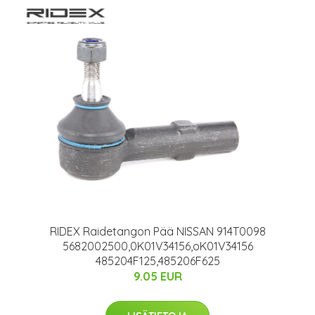
RIDEX Raidetangon Pää NISSAN 914T0098
5682002500,0K01V34156,oK01V34156
485204F125,485206F625
9.05 EUR