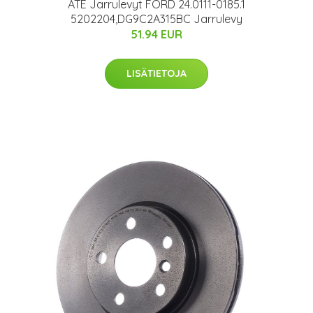
ATE Jarrulevyt FORD 24.0111-0185.1
5202204,DG9C2A315BC Jarrulevy
51.94 EUR
LISÄTIETOJA