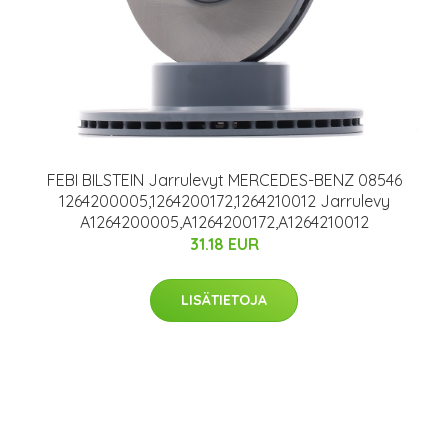
FEBI BILSTEIN Jarrulevyt MERCEDES-BENZ 08546
1264200005,1264200172,1264210012 Jarrulevy
A1264200005,A1264200172,A1264210012
31.18 EUR
LISÄTIETOJA