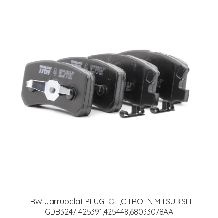
TRW Jarrupalat PEUGEOT,CITROËN,MITSUBISHI
GDB3247 425391,425448,68033078AA