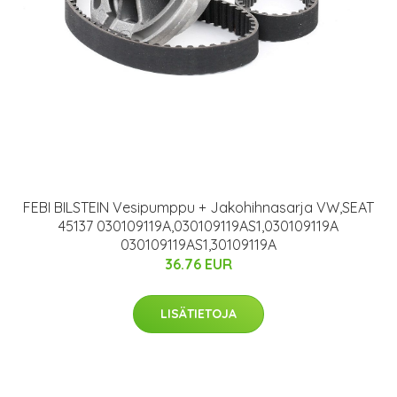
FEBI BILSTEIN Vesipumppu + Jakohihnasarja VW,SEAT
45137 030109119A,030109119AS1,030109119A
030109119AS1,30109119A
36.76 EUR
LISÄTIETOJA