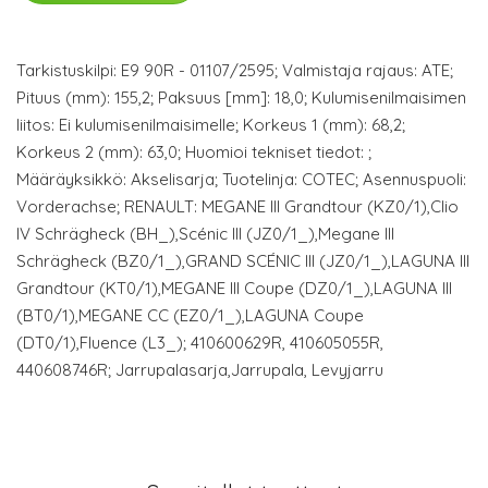
Tarkistuskilpi: E9 90R - 01107/2595; Valmistaja rajaus: ATE;
Pituus (mm): 155,2; Paksuus [mm]: 18,0; Kulumisenilmaisimen
liitos: Ei kulumisenilmaisimelle; Korkeus 1 (mm): 68,2;
Korkeus 2 (mm): 63,0; Huomioi tekniset tiedot: ;
Määräyksikkö: Akselisarja; Tuotelinja: COTEC; Asennuspuoli:
Vorderachse; RENAULT: MEGANE III Grandtour (KZ0/1),Clio
IV Schrägheck (BH_),Scénic III (JZ0/1_),Megane III
Schrägheck (BZ0/1_),GRAND SCÉNIC III (JZ0/1_),LAGUNA III
Grandtour (KT0/1),MEGANE III Coupe (DZ0/1_),LAGUNA III
(BT0/1),MEGANE CC (EZ0/1_),LAGUNA Coupe
(DT0/1),Fluence (L3_); 410600629R, 410605055R,
440608746R; Jarrupalasarja,Jarrupala, Levyjarru