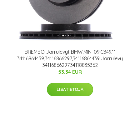
BREMBO Jarrulevyt BMW,MINI 09.C349.11
34116864439,34116866297,34116864439 Jarrulevy
34116866297,34118835362
53.34 EUR
LISÄTIETOJA