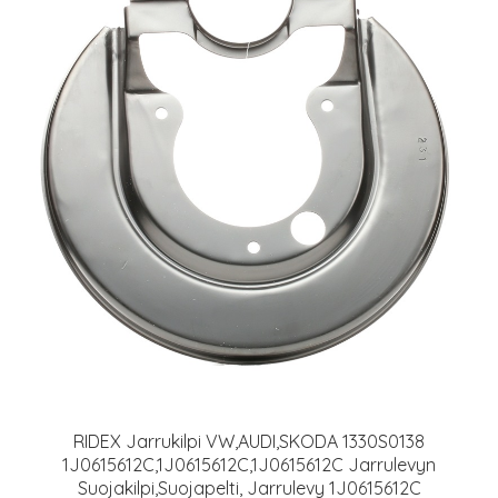
RIDEX Jarrukilpi VW,AUDI,SKODA 1330S0138
1J0615612C,1J0615612C,1J0615612C Jarrulevyn
Suojakilpi,Suojapelti, Jarrulevy 1J0615612C