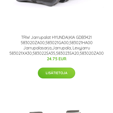
TRW Jarrupalat HYUNDAI,KIA GDB3421
583020ZA00,583021GA00,583021HA00
Jarrupalasarja,Jarrupala, Levyjarru
583021XA30,583022SA35,583023SA20,583020ZA00
24.75 EUR
LISÄTIETOJA