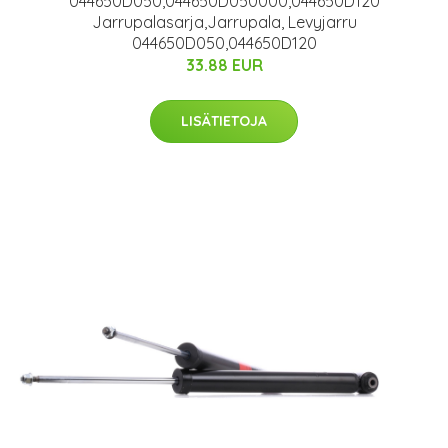
044650D050,044650D050000,044650D120
Jarrupalasarja,Jarrupala, Levyjarru
044650D050,044650D120
33.88 EUR
LISÄTIETOJA