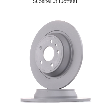
Suositellut tuotteet