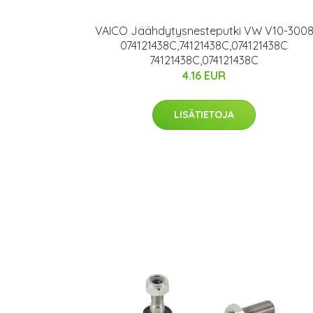
VAICO Jäähdytysnesteputki VW V10-300
074121438C,74121438C,074121438C
74121438C,074121438C
4.16 EUR
LISÄTIETOJA