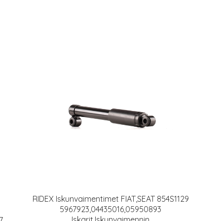
RIDEX Iskunvaimentimet FIAT,SEAT 854S1129
5967923,04435016,05950893
Iskarit,Iskunvaimennin
7