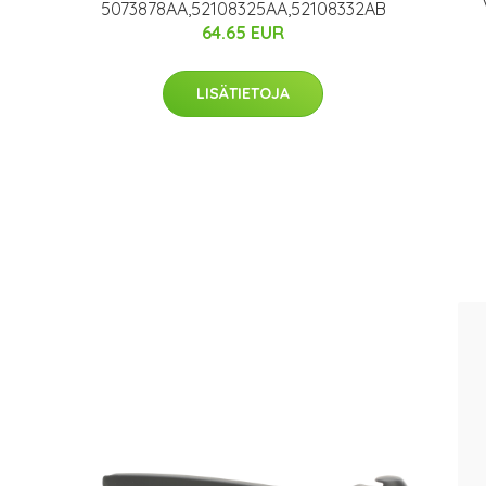
5073878AA,52108325AA,52108332AB
64.65 EUR
8
LISÄTIETOJA