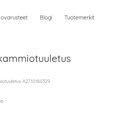
jovarusteet
Blogi
Tuotemerkit
ikammiotuuletus
iotuuletus A2710180329
co