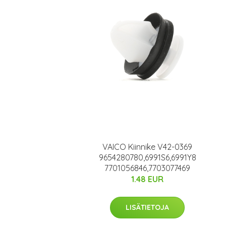
VAICO Kiinnike V42-0369
9654280780,6991S6,6991Y8
7701056846,7703077469
1.48 EUR
LISÄTIETOJA