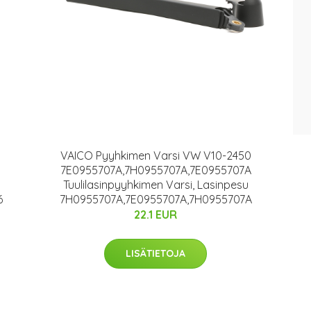
VAICO Pyyhkimen Varsi VW V10-2450
7E0955707A,7H0955707A,7E0955707A
Tuulilasinpyyhkimen Varsi, Lasinpesu
6
7H0955707A,7E0955707A,7H0955707A
22.1 EUR
LISÄTIETOJA