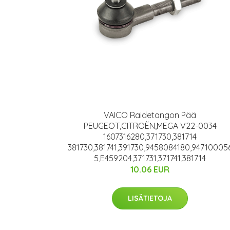
VAICO Raidetangon Pää
PEUGEOT,CITROËN,MEGA V22-0034
1607316280,371730,381714
381730,381741,391730,9458084180,94710005
5,E459204,371731,371741,381714
10.06 EUR
LISÄTIETOJA