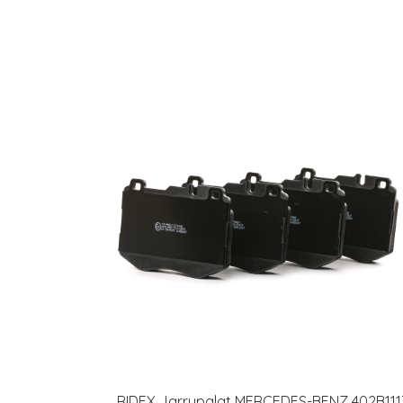
RIDEX Jarrupalat MERCEDES-BENZ 402B111