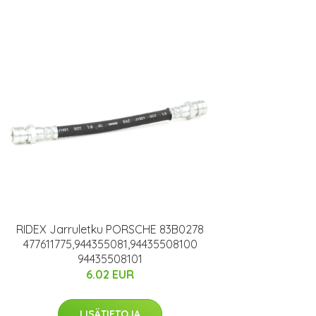
RIDEX Jarruletku PORSCHE 83B0278
477611775,944355081,94435508100
94435508101
6.02 EUR
LISÄTIETOJA