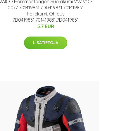
VAICO Hammastangon Suojakumi VW V10-
0077 701419831,7D0419831,701419831
Paljekumi, Ohjaus
7D0419831,701419831,7D0419831
5.7 EUR
LISÄTIETOJA