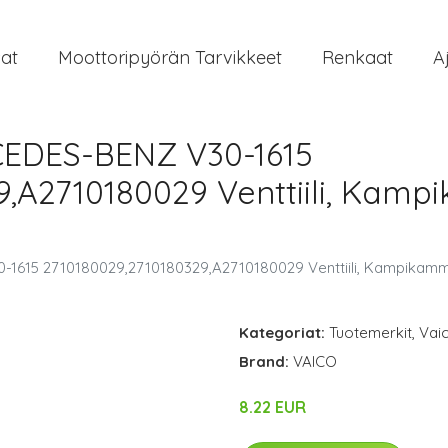
at
Moottoripyörän Tarvikkeet
Renkaat
A
EDES-BENZ V30-1615
9,A2710180029 Venttiili, Kamp
1615 2710180029,2710180329,A2710180029 Venttiili, Kampikamm
Kategoriat:
Tuotemerkit
,
Vai
Brand:
VAICO
8.22 EUR