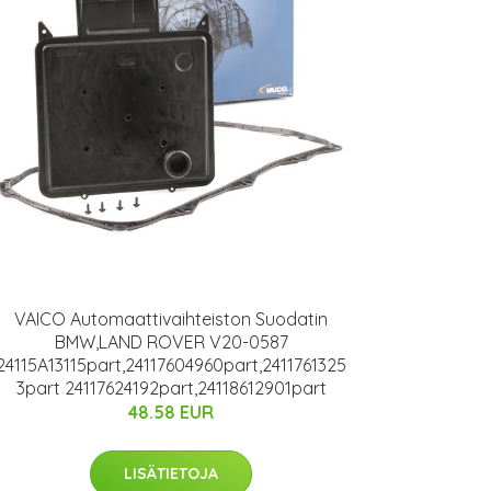
VAICO Automaattivaihteiston Suodatin
BMW,LAND ROVER V20-0587
24115A13115part,24117604960part,2411761325
3part 24117624192part,24118612901part
48.58 EUR
LISÄTIETOJA