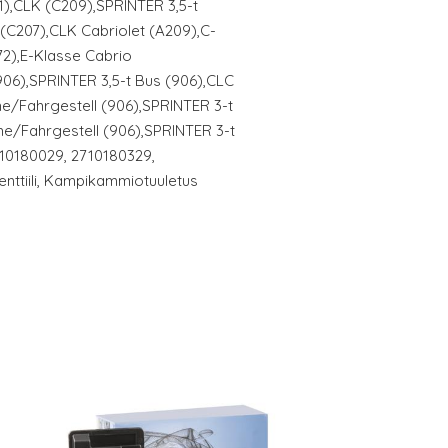
),CLK (C209),SPRINTER 3,5-t
(C207),CLK Cabriolet (A209),C-
2),E-Klasse Cabrio
906),SPRINTER 3,5-t Bus (906),CLC
he/Fahrgestell (906),SPRINTER 3-t
he/Fahrgestell (906),SPRINTER 3-t
710180029, 2710180329,
nttiili, Kampikammiotuuletus