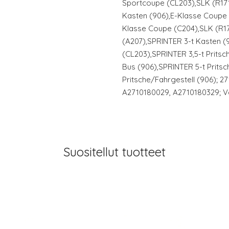
Sportcoupe (CL203),SLK (R171
Kasten (906),E-Klasse Coupe 
Klasse Coupe (C204),SLK (R17
(A207),SPRINTER 3-t Kasten (
(CL203),SPRINTER 3,5-t Pritsc
Bus (906),SPRINTER 5-t Pritsc
Pritsche/Fahrgestell (906); 2
A2710180029, A2710180329; Ve
Suositellut tuotteet