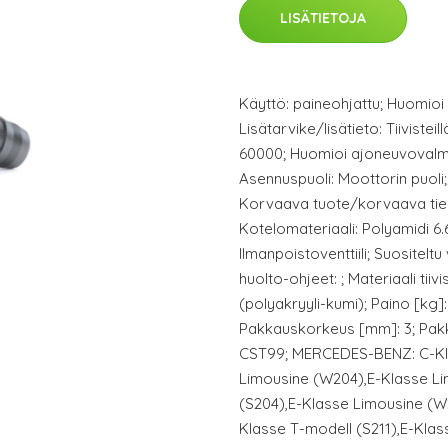
LISÄTIETOJA
Käyttö: paineohjattu; Huomioi t
Lisätarvike/lisätieto: Tiivisteil
60000; Huomioi ajoneuvovalmi
Asennuspuoli: Moottorin puoli;
Korvaava tuote/korvaava tiedo
Kotelomateriaali: Polyamidi 6.6
Ilmanpoistoventtiili; Suositeltu
huolto-ohjeet: ; Materiaali tii
(polyakryyli-kumi); Paino [kg]:
Pakkauskorkeus [mm]: 3; Pakka
CST99; MERCEDES-BENZ: C-Kl
Limousine (W204),E-Klasse Li
(S204),E-Klasse Limousine (W
Klasse T-modell (S211),E-Klas