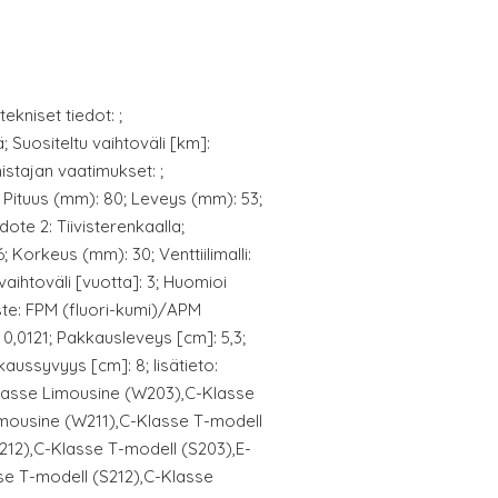
ekniset tiedot: ;
lä; Suositeltu vaihtoväli [km]:
stajan vaatimukset: ;
 Pituus (mm): 80; Leveys (mm): 53;
te 2: Tiivisterenkaalla;
; Korkeus (mm): 30; Venttiilimalli:
 vaihtoväli [vuotta]: 3; Huomioi
viste: FPM (fluori-kumi)/APM
 0,0121; Pakkausleveys [cm]: 5,3;
ussyvyys [cm]: 8; lisätieto:
asse Limousine (W203),C-Klasse
mousine (W211),C-Klasse T-modell
212),C-Klasse T-modell (S203),E-
se T-modell (S212),C-Klasse