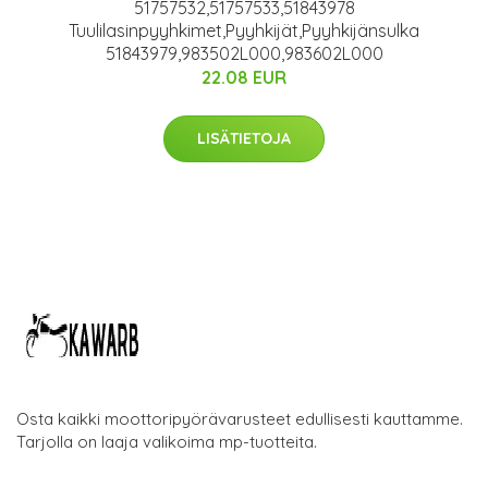
51757532,51757533,51843978
Tuulilasinpyyhkimet,Pyyhkijät,Pyyhkijänsulka
51843979,983502L000,983602L000
22.08 EUR
LISÄTIETOJA
Osta kaikki moottoripyörävarusteet edullisesti kauttamme.
Tarjolla on laaja valikoima mp-tuotteita.