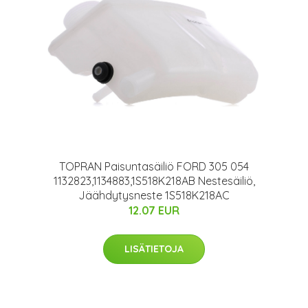
TOPRAN Paisuntasäiliö FORD 305 054
1132823,1134883,1S518K218AB Nestesäiliö,
Jäähdytysneste 1S518K218AC
12.07 EUR
LISÄTIETOJA