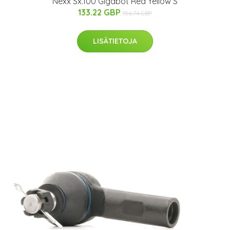
Nexx Sx.100 Gigabot Red Yellow S
133.22 GBP
156.74 GBP
LISÄTIETOJA