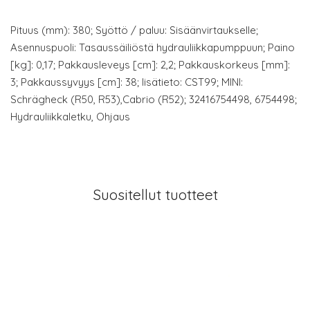
Pituus (mm): 380; Syöttö / paluu: Sisäänvirtaukselle;
Asennuspuoli: Tasaussäiliöstä hydrauliikkapumppuun; Paino
[kg]: 0,17; Pakkausleveys [cm]: 2,2; Pakkauskorkeus [mm]:
3; Pakkaussyvyys [cm]: 38; lisätieto: CST99; MINI:
Schrägheck (R50, R53),Cabrio (R52); 32416754498, 6754498;
Hydrauliikkaletku, Ohjaus
Suositellut tuotteet