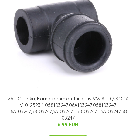
VAICO Letku, Kampikammion Tuuletus VW,AUDI,SKODA
V10-2523-1 058103247,06A103247,058103247
06A103247,58103247,6A103247,058103247,06A103247,581
03247
6.99 EUR