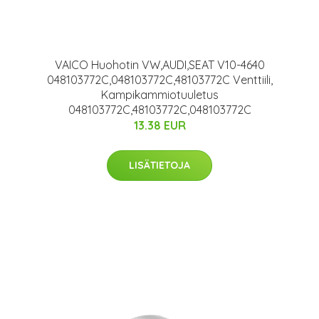
VAICO Huohotin VW,AUDI,SEAT V10-4640
048103772C,048103772C,48103772C Venttiili,
Kampikammiotuuletus
048103772C,48103772C,048103772C
13.38 EUR
LISÄTIETOJA