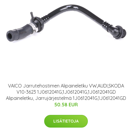
VAICO Jarrutehostimen Alipaineletku VW,AUDI,SKODA
V10-3623 1J0612041G,1J0612041G,1J0612041GD
Alipaineletku, Jarrujärjestelmä 1J0612041G,1J0612041GD
50.58 EUR
LISÄTIETOJA