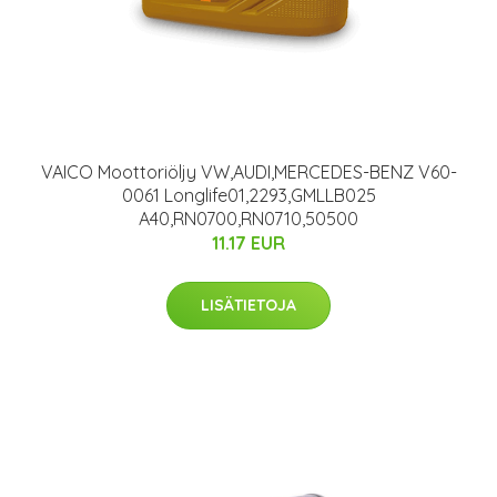
VAICO Moottoriöljy VW,AUDI,MERCEDES-BENZ V60-
0061 Longlife01,2293,GMLLB025
A40,RN0700,RN0710,50500
11.17 EUR
LISÄTIETOJA