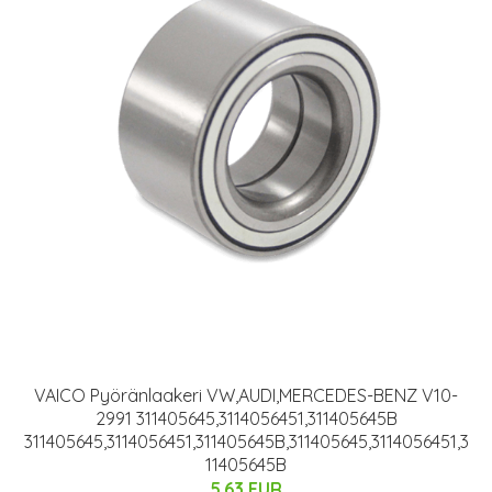
VAICO Pyöränlaakeri VW,AUDI,MERCEDES-BENZ V10-
2991 311405645,3114056451,311405645B
311405645,3114056451,311405645B,311405645,3114056451,3
11405645B
5.63 EUR