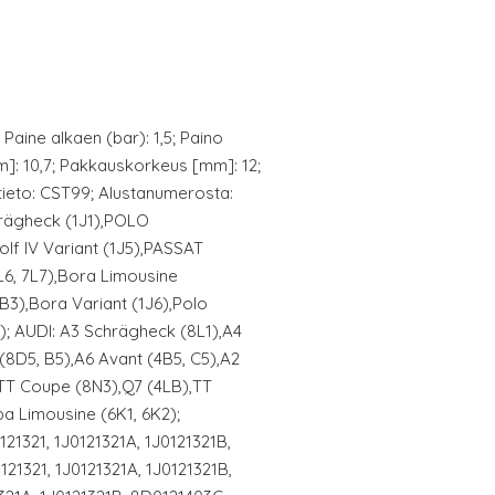
; Paine alkaen (bar): 1,5; Paino
m]: 10,7; Pakkauskorkeus [mm]: 12;
ätieto: CST99; Alustanumerosta:
hrägheck (1J1),POLO
lf IV Variant (1J5),PASSAT
L6, 7L7),Bora Limousine
B3),Bora Variant (1J6),Polo
); AUDI: A3 Schrägheck (8L1),A4
(8D5, B5),A6 Avant (4B5, C5),A2
,TT Coupe (8N3),Q7 (4LB),TT
a Limousine (6K1, 6K2);
1321, 1J0121321A, 1J0121321B,
21321, 1J0121321A, 1J0121321B,