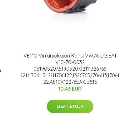
VEMO Virranjakajan Kansi VW,AUDI,SEAT
V10-70-0032
051905207,51905207,12111326765
0
12111706113,12111706122,1326765,1706113,17061
22,A810X12276EA,GB816
10.43 EUR
LISÄTIETOJA