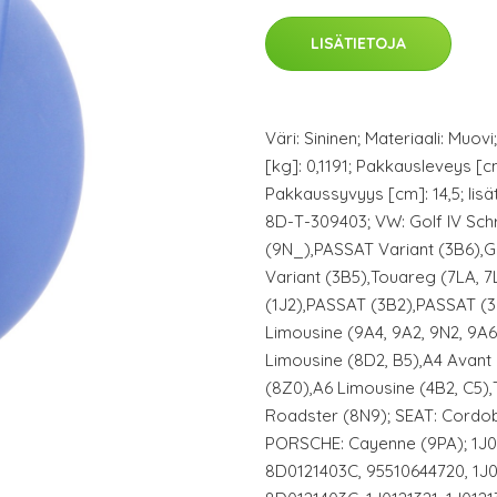
LISÄTIETOJA
Väri: Sininen; Materiaali: Muovi
[kg]: 0,1191; Pakkausleveys [c
Pakkaussyvyys [cm]: 14,5; lis
8D-T-309403; VW: Golf IV Sc
(9N_),PASSAT Variant (3B6),Go
Variant (3B5),Touareg (7LA, 7
(1J2),PASSAT (3B2),PASSAT (3
Limousine (9A4, 9A2, 9N2, 9A6
Limousine (8D2, B5),A4 Avant 
(8Z0),A6 Limousine (4B2, C5)
Roadster (8N9); SEAT: Cordob
PORSCHE: Cayenne (9PA); 1J012
8D0121403C, 95510644720, 1J01