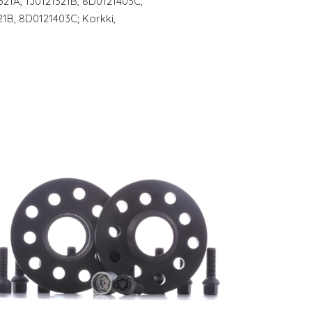
321A, 1J0121321B, 8D0121403C,
21B, 8D0121403C; Korkki,