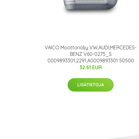
VAICO Moottoriöljy VW,AUDI,MERCEDES-
BENZ V60-0275_S
0009893301,2291,A0009893301 50500
32.61 EUR
LISÄTIETOJA