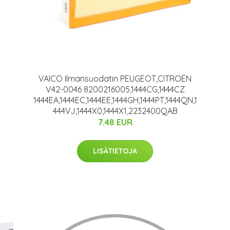
VAICO Ilmansuodatin PEUGEOT,CITROËN
V42-0046 8200216005,1444CG,1444CZ
1444EA,1444EC,1444EE,1444GH,1444PT,1444QN,1
444VJ,1444X0,1444X1,2232400QAB
7.48 EUR
LISÄTIETOJA