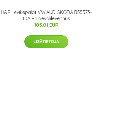
H&R Levikepalat VW,AUDI,SKODA B55573-
10A Raidevälilevennys
105.01 EUR
LISÄTIETOJA