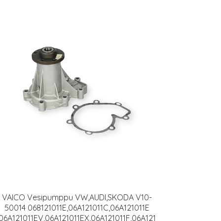
VAICO Vesipumppu VW,AUDI,SKODA V10-
50014 068121011E,06A121011C,06A121011E
06A121011EV,06A121011EX,06A121011F,06A121