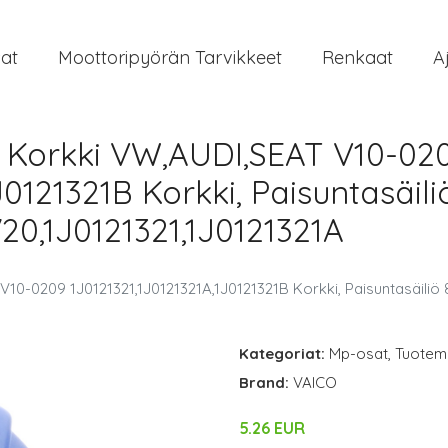
at
Moottoripyörän Tarvikkeet
Renkaat
A
n Korkki VW,AUDI,SEAT V10-02
J0121321B Korkki, Paisuntasäili
0,1J0121321,1J0121321A
V10-0209 1J0121321,1J0121321A,1J0121321B Korkki, Paisuntasäiliö
Kategoriat:
Mp-osat
,
Tuoteme
Brand:
VAICO
5.26 EUR