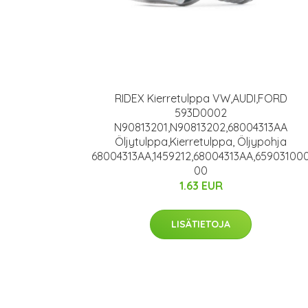
RIDEX Kierretulppa VW,AUDI,FORD
593D0002
N90813201,N90813202,68004313AA
Öljytulppa,Kierretulppa, Öljypohja
68004313AA,1459212,68004313AA,65903100
00
1.63 EUR
LISÄTIETOJA