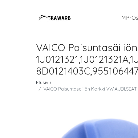
MP-Os
VAICO Paisuntasäiliö
1J0121321,1J0121321A,1
8D0121403C,9551064472
Etusivu
VAICO Paisuntasäiliön Korkki VW,AUDI,SEAT 