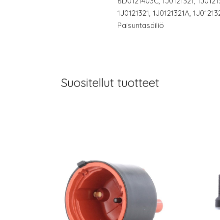
8D0121403C, 1J0121321, 1J0121
1J0121321, 1J0121321A, 1J01213
Paisuntasäiliö
Suositellut tuotteet