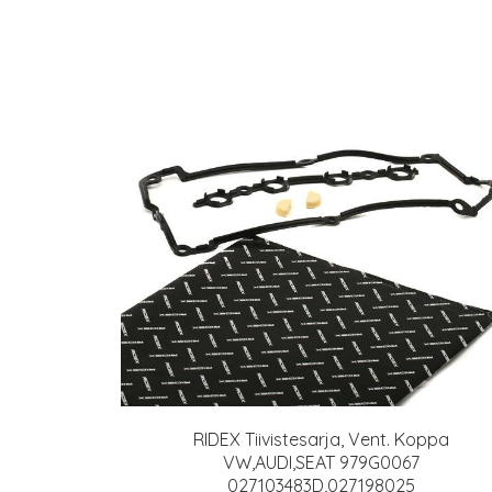
RIDEX Tiivistesarja, Vent. Koppa
VW,AUDI,SEAT 979G0067
027103483D,027198025