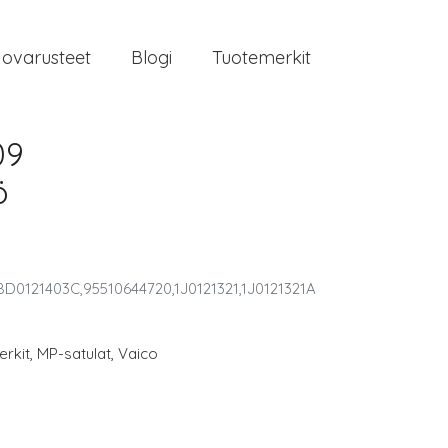
jovarusteet
Blogi
Tuotemerkit
09
ö
 8D0121403C,95510644720,1J0121321,1J0121321A
rkit
,
MP-satulat
,
Vaico