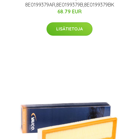
8E0199379AR,8E0199379B,8E0199379BK
68.79 EUR
LISÄTIETOJA