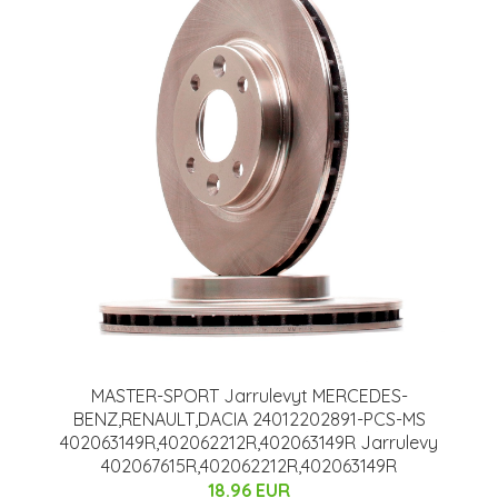
MASTER-SPORT Jarrulevyt MERCEDES-
BENZ,RENAULT,DACIA 24012202891-PCS-MS
402063149R,402062212R,402063149R Jarrulevy
402067615R,402062212R,402063149R
18.96 EUR