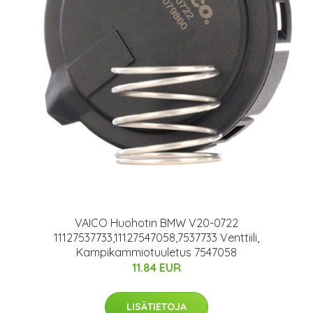
VAICO Huohotin BMW V20-0722
11127537733,11127547058,7537733 Venttiili,
Kampikammiotuuletus 7547058
11.84 EUR
LISÄTIETOJA