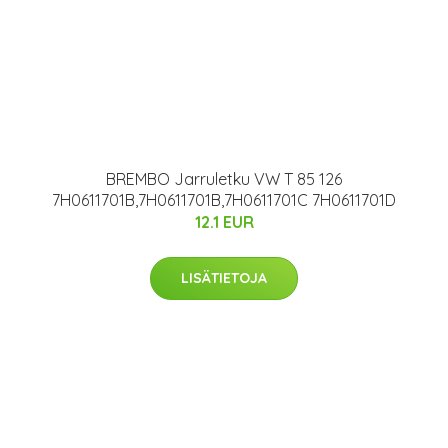
BREMBO Jarruletku VW T 85 126
7H0611701B,7H0611701B,7H0611701C 7H0611701D
12.1 EUR
LISÄTIETOJA