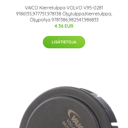
VAICO Kierretulppa VOLVO V95-0281
9186135,977751,978138 Öljytulppa,Kierretulppa,
Öljypohja 9781386,982547,986833
4.36 EUR
LISÄTIETOJA