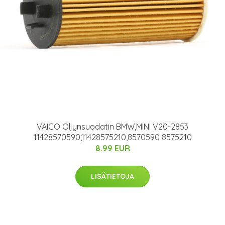
VAICO Öljynsuodatin BMW,MINI V20-2853
11428570590,11428575210,8570590 8575210
8.99 EUR
LISÄTIETOJA