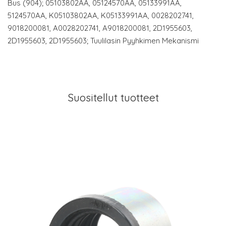
Bus (904); 05103802AA, 05124570AA, 05133991AA,
5124570AA, K05103802AA, K05133991AA, 0028202741,
9018200081, A0028202741, A9018200081, 2D1955603,
2D1955603, 2D1955603; Tuulilasin Pyyhkimen Mekanismi
Suositellut tuotteet