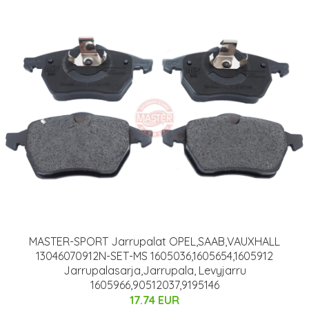
MASTER-SPORT Jarrupalat OPEL,SAAB,VAUXHALL
13046070912N-SET-MS 1605036,1605654,1605912
Jarrupalasarja,Jarrupala, Levyjarru
1605966,90512037,9195146
17.74 EUR