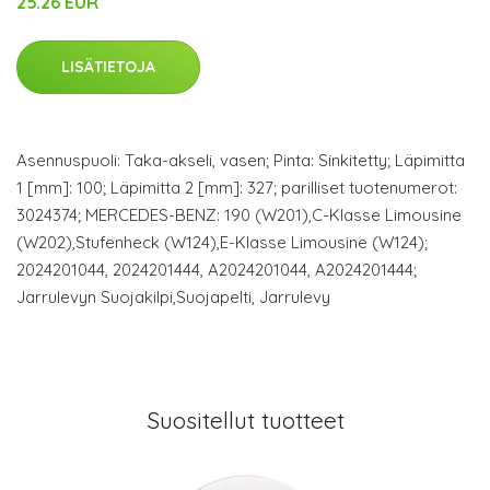
25.26 EUR
LISÄTIETOJA
Asennuspuoli: Taka-akseli, vasen; Pinta: Sinkitetty; Läpimitta
1 [mm]: 100; Läpimitta 2 [mm]: 327; parilliset tuotenumerot:
3024374; MERCEDES-BENZ: 190 (W201),C-Klasse Limousine
(W202),Stufenheck (W124),E-Klasse Limousine (W124);
2024201044, 2024201444, A2024201044, A2024201444;
Jarrulevyn Suojakilpi,Suojapelti, Jarrulevy
Suositellut tuotteet