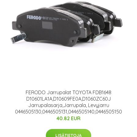
FERODO Jarrupalat TOYOTA FDB1648
D10601LA1A,D10609FE0A,D1060ZC60J
Jarrupalasarja,Jarrupala, Levyjarru
0446505130,0446505131,0446505140,0446505150
40.82 EUR
LISÄTIETOJA