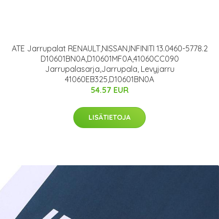
ATE Jarrupalat RENAULT,NISSAN,INFINITI 13.0460-5778.2
D10601BN0A,D10601MF0A,41060CC090
Jarrupalasarja,Jarrupala, Levyjarru
41060EB325,D10601BN0A
54.57 EUR
LISÄTIETOJA