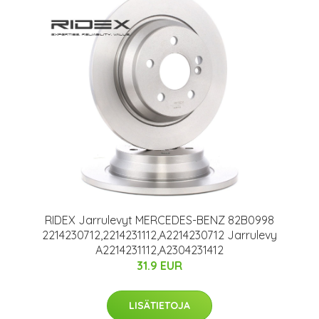
RIDEX Jarrulevyt MERCEDES-BENZ 82B0998
2214230712,2214231112,A2214230712 Jarrulevy
A2214231112,A2304231412
31.9 EUR
LISÄTIETOJA