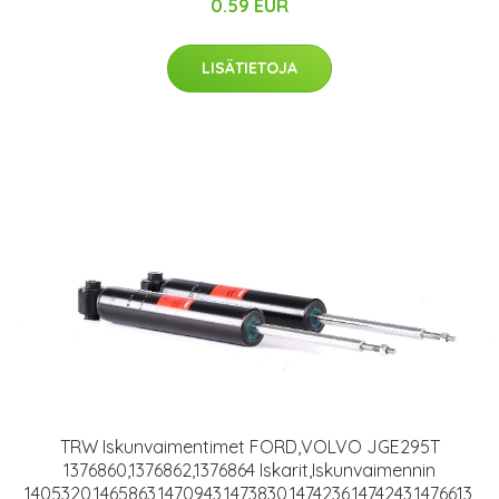
0.59 EUR
LISÄTIETOJA
TRW Iskunvaimentimet FORD,VOLVO JGE295T
1376860,1376862,1376864 Iskarit,Iskunvaimennin
1405320,1465863,1470943,1473830,1474236,1474243,1476613,