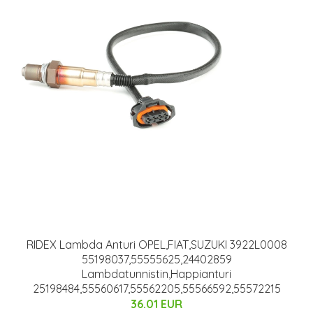
RIDEX Lambda Anturi OPEL,FIAT,SUZUKI 3922L0008
55198037,55555625,24402859
Lambdatunnistin,Happianturi
25198484,55560617,55562205,55566592,55572215
36.01 EUR