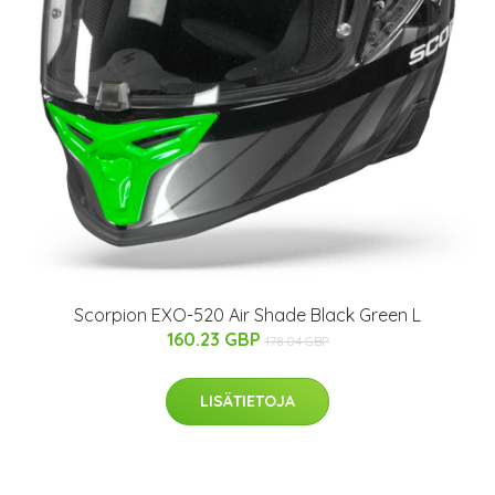
Scorpion EXO-520 Air Shade Black Green L
160.23 GBP
178.04 GBP
LISÄTIETOJA