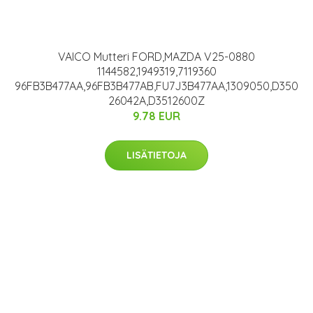
VAICO Mutteri FORD,MAZDA V25-0880
1144582,1949319,7119360
96FB3B477AA,96FB3B477AB,FU7J3B477AA,1309050,D350
26042A,D3512600Z
9.78 EUR
LISÄTIETOJA