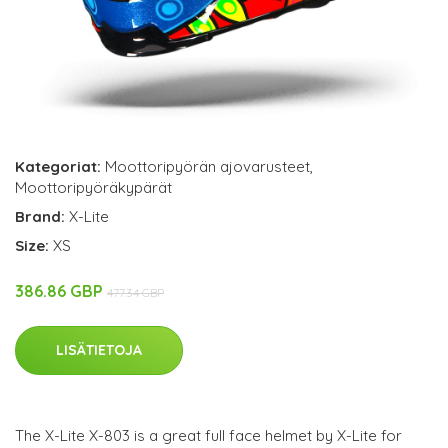
Kategoriat:
Moottoripyörän ajovarusteet
,
Moottoripyöräkypärät
Brand:
X-Lite
Size:
XS
386.86 GBP
477.34 GBP
LISÄTIETOJA
The X-Lite X-803 is a great full face helmet by X-Lite for