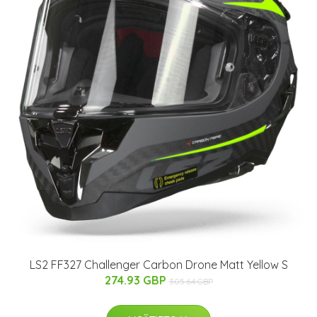
LS2 FF327 Challenger Carbon Drone Matt Yellow S
274.93 GBP
305.64 GBP